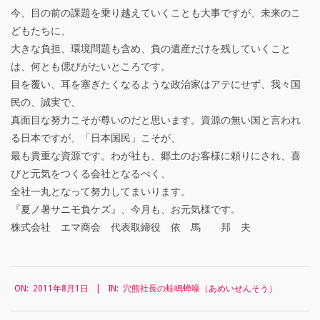
せ
今、目の前の課題を乗り越えていくことも大事ですが、未来のこ
ん
どもたちに、
大きな負担、環境問題も含め、負の遺産だけを残していくこと
そ
は、何とも偲びがたいところです。
う
目を覆い、耳を塞ぎたくなるような政治家はアテにせず、我々国
）
民の、誠実で、
真面目な努力こそが尊いのだと思います。資源の無い国と言われ
る日本ですが、「日本国民」こそが、
８
最も貴重な資源です。わが社も、郷土のお客様に頼りにされ、喜
びと元気をつくる会社となるべく、
月
全社一丸となって努力してまいります。
号
『夏ノ暑サニモ負ケズ』、今月も、お元気様です。
株式会社 エマ商会 代表取締役 依 馬 邦 夫
』
2011-
ON:
2011年8月1日
IN:
穴熊社長の蛙鳴蝉噪（あめいせんそう）
08-
01