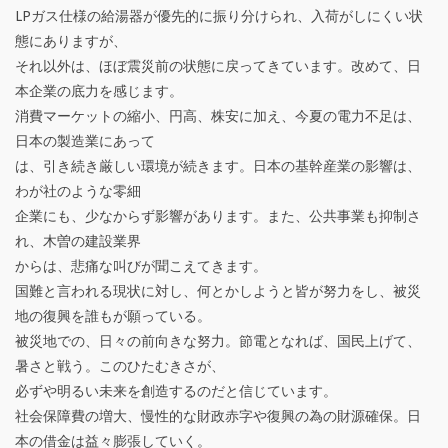
社
LPガス仕様の給湯器が優先的に振り分けられ、入荷がしにくい状
長
態にありますが、
それ以外は、ほぼ震災前の状態に戻ってきています。改めて、日
の
本企業の底力を感じます。
、
消費マーケットの縮小、円高、株安に加え、今夏の電力不足は、
日本の製造業にあって
蛙
は、引き続き厳しい環境が続きます。日本の基幹産業の影響は、
鳴
わが社のような零細
企業にも、少なからず影響があります。また、公共事業も抑制さ
蝉
れ、木曽の建設業界
噪
からは、悲痛な叫びが聞こえてきます。
国難と言われる現状に対し、何とかしようと皆が努力をし、被災
（
地の復興を誰もが願っている。
あ
被災地での、日々の前向きな努力。節電となれば、国民上げて、
暑さと戦う。このひたむきさが、
め
必ずや明るい未来を創造するのだと信じています。
い
社会保障費の増大、慢性的な財政赤字や復興の為の財源確保。日
本の借金は益々膨張していく。