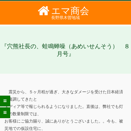
Skip
エマ商会
to
長野県木曽地域
content
PRIMARY
SECONDARY
NAVIGATION
NAVIGATION
MENU
MENU
『穴熊社長の、蛙鳴蝉噪（あめいせんそう） ８
月号』
震災から、５ヶ月程が過ぎ、大きなダメージを受けた日本経済
『
も復調してきたと
メディア等で報じられるようになりました。直後は、弊社でも灯
穴
油の数量制限では、
熊
お客様にご協力賜り、誠にありがとうございました。。今も、被
災地での仮設住宅に、