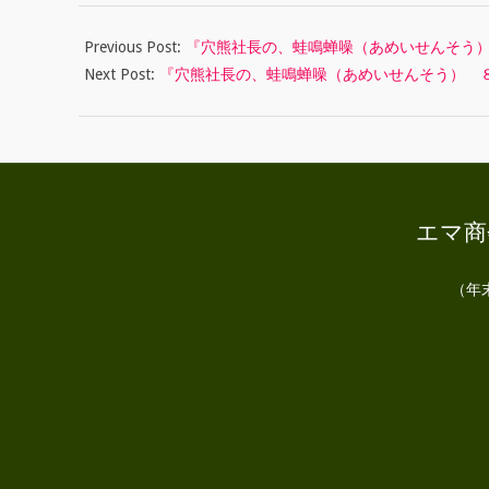
せ
01
ん
Previous Post:
『穴熊社長の、蛙鳴蝉噪（あめいせんそう
Next Post:
『穴熊社長の、蛙鳴蝉噪（あめいせんそう） 
そ
う
）
』
エマ商会
（年