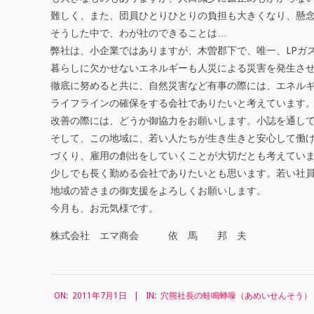
社
難しく、また、団員ひとりひとりの負担も大きくなり、懸
長
そうした中で、わが社のできることは…
弊社は、小企業ではありますが、木曽郡下で、唯一、LPガ
の
暮らしに欠かせないエネルギーも人災による災害を発生さ
、
徹底に努めると共に、自然災害など有事の際には、エネル
ライフラインの確保をする会社でありたいと考えています
蛙
改善の際には、どうか御協力をお願いします。小誌を通し
鳴
そして、この地域に、若い人たちが生き生きと安心して働
づくり、雇用の創出をしていくことが大切だとも考えてい
蝉
少しでも長く勤める会社でありたいとも思います。若い社
噪
地域の皆さまの御支援をよろしくお願いします。
今月も、お元気様です。
（
株式会社 エマ商会 依 馬 邦 夫
あ
め
2011-
い
ON:
2011年7月1日
IN:
穴熊社長の蛙鳴蝉噪（あめいせんそう）
07-