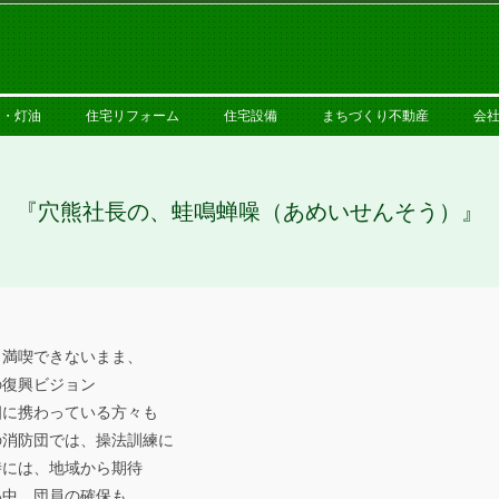
PRIMARY
NAVIGATION
MENU
ス・灯油
住宅リフォーム
住宅設備
まちづくり不動産
会
『穴熊社長の、蛙鳴蝉噪（あめいせんそう）』
も満喫できないまま、
の復興ビジョン
畑に携わっている方々も
の消防団では、操法訓練に
時には、地域から期待
い中、団員の確保も