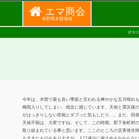
Skip
エマ商会
to
長野県木曽地域
content
SECONDARY
LPガ
NAVIGATION
MENU
今年は、木曽で最も良い季節と言われる爽やかな五月晴れ
『
梅雨入りしてしまい、残念に感じています。天候と震災後
がはっきりしない世相とダブった気もしたり…。また、田
穴
天候不順は、大変ですね。そして、この時期、郡下各町村
熊
取り組まれている事と思います。ここのところの災害発生
も大きなものもありますが、人口減少に歯止めもかからな