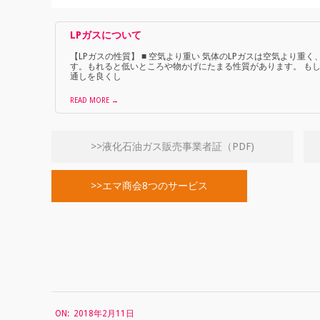
LPガスについて
【LPガスの性質】 ■ 空気より重い 気体のLPガスは空気より重く
す。もれると低いところや物かげにたまる性質があります。 もし
通しを良くし
READ MORE →
>>液化石油ガス販売事業者証（PDF)
>>エマ商会8つのサービス
2018-
ON:
2018年2月11日
02-