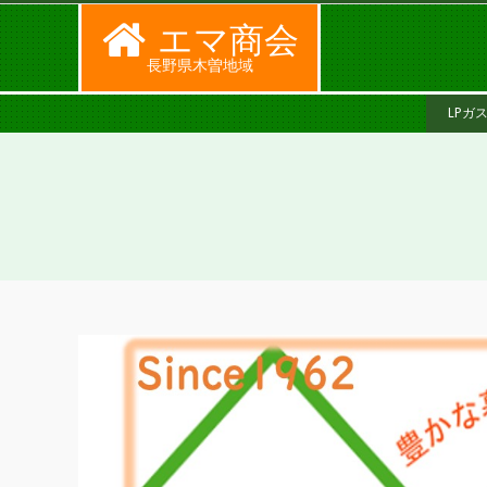
Skip
エマ商会
to
長野県木曽地域
content
SECONDARY
LPガ
NAVIGATION
MENU
L
P
ガ