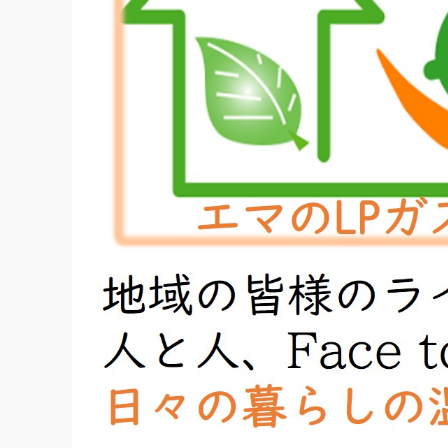
ス
・
灯
油