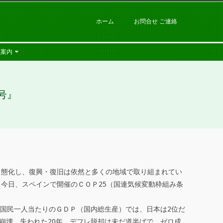
ホーム
お問合せ ご連絡
社案内
号』
常態化し、復興・復旧は依然と多くの地域で取り組まれてい
今日、スペインで開催のＣＯＰ25（国連気候変動枠組み条
。国民一人当たりのＧＤＰ（国内総生産）では、日本は2位だ
崩壊…失われた20年。デフレ脱却は未だ道半ばで、ゼロ成