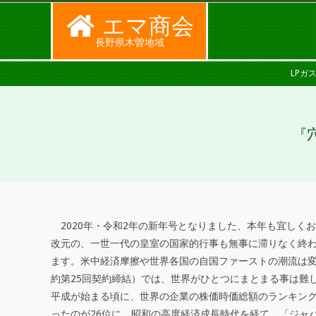
Skip
エマ商会
to
長野県木曽地域
content
SECONDARY
LPガ
NAVIGATION
MENU
『
2020年・令和2年の新年号となりました、本年も宜しく
『
改元の、一世一代の皇室の国家的行事も無事に滞りなく終
ます。米中経済摩擦や世界各国の自国ファーストの潮流は変
穴
約第25回契約締結）では、世界がひとつにまとまる事は難
熊
平成が始まる頃に、世界の企業の株価時価総額のランキング
ったのが26位に。昭和の高度経済成長時代を経て、「ジャ