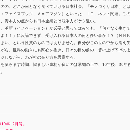
ものの、どこか何となく食べていける日本社会。「モノづくり日本」と
Ｆ：フェイスブック、Ａ＝アマゾン）といった、ＩＴ、ネット関連。こ
り、資本力の点からも日本企業とは競争力がケタ違い。
ジ、革新（イノベーション）が必要と思ってはみても、「何となく生き
えよ！！」に反論できず、受け入れる日本人の何と多い事か！？（ＮＨ
しまい、という性質のものではありません。自分がこの世の中から消え
ながら、世界の動きにも関心を抱き、日々の目の前の、箸の上げ下げの
ージしながら、わが社の在り方を思案する。
を膨らます時期。悩ましい事柄が多いのは承知の上で、10年後、30年
ね。
19年12月号』