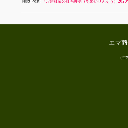
ん
Next Post:
『穴熊社長の蛙鳴蝉噪（あめいせんそう）2020
そ
う
）
エマ商会
2
0
（年
2
0
年
1
月
号