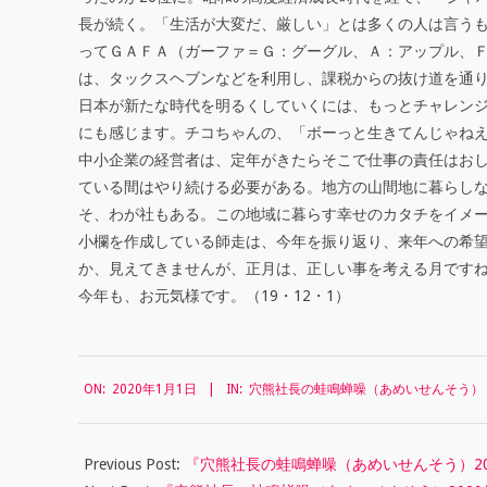
社
長が続く。「生活が大変だ、厳しい」とは多くの人は言う
長
ってＧＡＦＡ（ガーファ＝Ｇ：グーグル、Ａ：アップル、
は、タックスヘブンなどを利用し、課税からの抜け道を通
の
日本が新たな時代を明るくしていくには、もっとチャレン
蛙
にも感じます。チコちゃんの、「ボーっと生きてんじゃね
中小企業の経営者は、定年がきたらそこで仕事の責任はお
鳴
ている間はやり続ける必要がある。地方の山間地に暮らし
蝉
そ、わが社もある。この地域に暮らす幸せのカタチをイメ
小欄を作成している師走は、今年を振り返り、来年への希望
噪
か、見えてきませんが、正月は、正しい事を考える月です
（
今年も、お元気様です。（19・12・1）
あ
め
2020-
ON:
2020年1月1日
IN:
穴熊社長の蛙鳴蝉噪（あめいせんそう）
01-
い
01
せ
Previous Post:
『穴熊社長の蛙鳴蝉噪（あめいせんそう）20