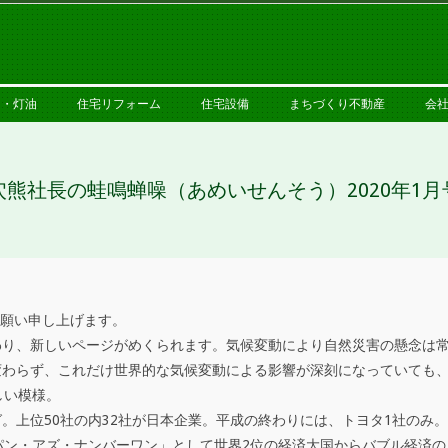
PRIMARY
NAVIGATION
MENU
ス・灯油
住宅リフォーム
住宅設備
まちづくり不動産
会
穴熊社長の蛙鳴蝉噪（あめいせんそう）2020年1月
お願い申し上げます。
わり、新しいページがめくられます。気候変動により自然災害の懸念は
わらず、これだけ世界的な気候変動による影響が深刻になっていても、
しい模様。
。上位50社の内32社が日本企業。平成の終わりには、トヨタ1社のみ
パン・アズ・ナンバーワン」として世界2位の経済大国からバブル経済の