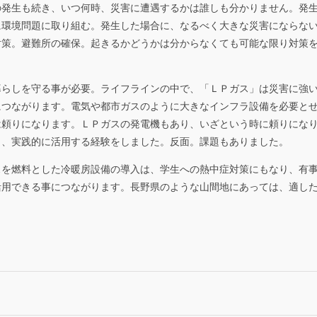
の発生も続き、いつ何時、災害に遭遇するかは誰しも分かりません。発
に環境問題に取り組む。発生した場合に、なるべく大きな災害にならない
対策。避難所の確保。起きるかどうかは分からなくても可能な限り対策
暮らしを守る事が必要。ライフラインの中で、「ＬＰガス」は災害に強
につながります。電気や都市ガスのように大きなインフラ設備を必要と
頼りになります。ＬＰガスの発電機もあり、いざという時に頼りになり
り、実践的に活用する経験をしました。反面。課題もありました。
スを燃料とした冷暖房設備の導入は、学生への熱中症対策にもなり、有
活用できる事につながります。長野県のような山間地にあっては、適し
）