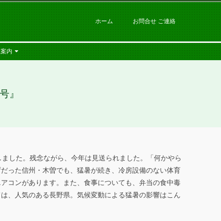
ホーム
お問合せ ご連絡
社案内
月号』
しました。残念ながら、今年は見送られました。「何かやら
ずだった信州・木曽でも、猛暑が続き、冷房設備のない体育
エアコンがあります。また、食事についても、弁当の食中毒
ては、人気のある長野県。気候変動による猛暑の影響はこん