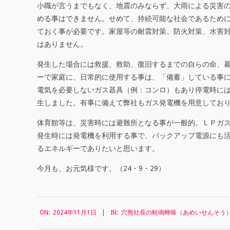
社
小職が言うまでもなく、地震のみならず、大雨による災害
める事はできません。せめて、持続可能な社会であるため
長
ておく事が必要です。家屋等の耐震対策、防火対策、水害
の
はありません。
蛙
発生した場合には救援、救助、復旧するまでの自らの命、
ーで家庭に、日常的に使用する事は、「備蓄」している事
鳴
電気を必要しないガス器具（例：コンロ）もあり停電時には
蝉
生しました。有事に備えて弊社もガス発電機を用意してお
噪
体育館等は、災害時には避難所となる事が一般的。ＬＰガ
（
発生時には発電機を利用する事で、バックアップ電源にも
るエネルギーでありたいと思います。
あ
今月も、お元気様です。（24・9・29）
め
い
2024-
せ
ON:
2024年11月1日
IN:
穴熊社長の蛙鳴蝉噪（あめいせんそう
11-
01