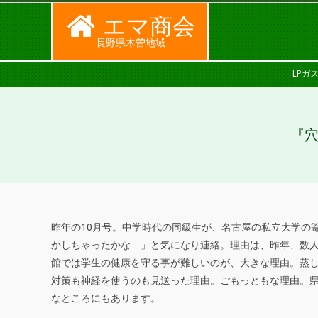
Skip
エマ商会
to
長野県木曽地域
content
SECONDARY
LPガ
NAVIGATION
MENU
『穴
昨年の10月号。中学時代の同級生が、名古屋の私立大学の
『
かしちゃったかな…」と気になり連絡。理由は、昨年、数
館では学生の健康を守る事が難しいのが、大きな理由。蒸
穴
対策も神経を使うのも見送った理由。ごもっともな理由。
熊
なところにもあります。