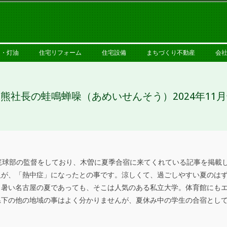
PRIMARY
NAVIGATION
MENU
ス・灯油
住宅リフォーム
住宅設備
まちづくり不動産
会
熊社長の蛙鳴蝉噪（あめいせんそう）2024年11
篭球部の監督をしており、木曽に夏季合宿に来てくれている記事を掲載
人が、「熱中症」になったとの事です。涼しくて、過ごしやすい夏のは
し暑い名古屋の夏であっても、そこは人気のある私立大学。体育館にも
県下の他の地域の事はよく分かりませんが、夏休み中の学生の合宿とし