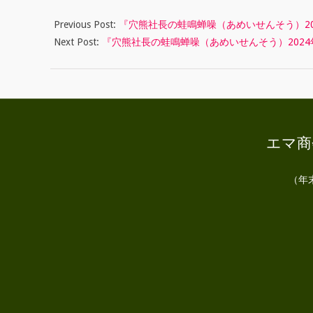
ん
Previous Post:
『穴熊社長の蛙鳴蝉噪（あめいせんそう）20
そ
Next Post:
『穴熊社長の蛙鳴蝉噪（あめいせんそう）2024
う
）
2
0
エマ商会
2
（年
4
年
1
1
月