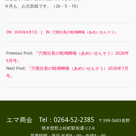
今月も、お元気様です。（26・5・10）
2026-
ON:
2026年6月1日
IN:
穴熊社長の蛙鳴蝉噪（あめいせんそう）
06-
01
Previous Post:
『穴熊社長の蛙鳴蝉噪（あめいせんそう）2026年
5月号』
Next Post:
『穴熊社長の蛙鳴蝉噪（あめいせんそう）2026年7月
号』
エマ商会 Tel：0264-52-2385
〒399-5603長野
県木曽郡上松町駅前通り2-6
営業時間：平日 午前9：00～午後5：00