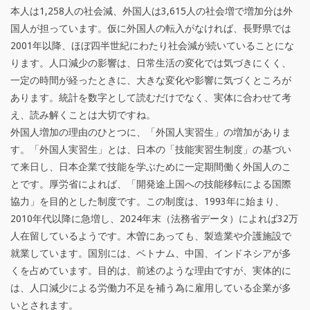
社
本人は1,258人の社会減、外国人は3,615人の社会増で増加分は外
長
国人が担っています。仮に外国人の転入がなければ、長野県では
2001年以降、ほぼ四半世紀にわたり社会減が続いていることにな
の
ります。人口減少の影響は、日常生活の変化では気づきにくく、
蛙
一定の時間が経ったときに、大きな変化や影響に気づくところが
あります。統計を数字として読むだけでなく、実体に合わせて考
鳴
え、読み解くことは大切ですね。
蝉
外国人増加の理由のひとつに、「外国人実習生」の増加がありま
す。「外国人実習生」とは、日本の「技能実習生制度」の基づい
噪
て来日し、日本企業で技能を学ぶために一定期間働く外国人のこ
（
とです。厚労省によれば、「開発途上国への技能移転による国際
協力」を目的とした制度です。この制度は、1993年に始まり、
あ
2010年代以降に急増し、2024年末（法務省データ）によれば32万
め
人在留しているようです。木曽にあっても、製造業や介護施設で
就業しています。国別には、ベトナム、中国、インドネシアが多
い
くを占めています。目的は、前述のような理由ですが、実体的に
せ
は、人口減少による労働力不足を補う為に雇用している企業が多
いとされます。