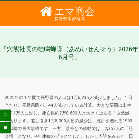
Skip
エマ商会
to
長野県木曽地域
content
PRIMARY
SECONDARY
NAVIGATION
NAVIGATION
MENU
MENU
『穴熊社長の蛙鳴蝉噪（あめいせんそう）2026年
6月号』
2025年の１年間で長野県の人口は1万6,235人減少しました。１日
『
当たり、長野県民が、44人減少している計算。大きな要因は出生
数約1万人に対し、死亡数約2万8,600人と大きく上回る「自然減」
穴
があります。差し引き1万8,000人超の減少は、統計を遡れる1953
熊
年以降で最大規模です。一方、県外との移動では、2,357人の「社
会増」となり、4年連続のプラスでした。しかし内訳をみると、日