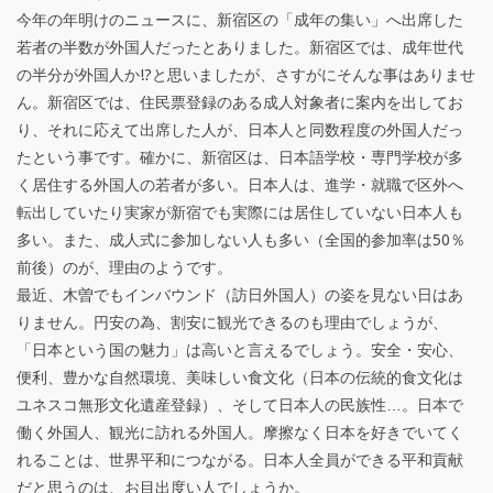
ん
今年の年明けのニュースに、新宿区の「成年の集い」へ出席した
そ
若者の半数が外国人だったとありました。新宿区では、成年世代
の半分が外国人か!?と思いましたが、さすがにそんな事はありませ
う
ん。新宿区では、住民票登録のある成人対象者に案内を出してお
）
り、それに応えて出席した人が、日本人と同数程度の外国人だっ
2
たという事です。確かに、新宿区は、日本語学校・専門学校が多
く居住する外国人の若者が多い。日本人は、進学・就職で区外へ
0
転出していたり実家が新宿でも実際には居住していない日本人も
2
多い。また、成人式に参加しない人も多い（全国的参加率は50％
前後）のが、理由のようです。
6
最近、木曽でもインバウンド（訪日外国人）の姿を見ない日はあ
年
りません。円安の為、割安に観光できるのも理由でしょうが、
「日本という国の魅力」は高いと言えるでしょう。安全・安心、
6
便利、豊かな自然環境、美味しい食文化（日本の伝統的食文化は
月
ユネスコ無形文化遺産登録）、そして日本人の民族性…。日本で
働く外国人、観光に訪れる外国人。摩擦なく日本を好きでいてく
号
れることは、世界平和につながる。日本人全員ができる平和貢献
』
だと思うのは、お目出度い人でしょうか。