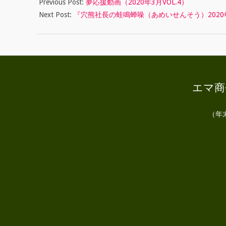
ん
Previous Post:
夢応援動画（2020年3月VOL.4）
Next Post:
『穴熊社長の蛙鳴蝉噪（あめいせんそう）2020
そ
う
）
2
エマ商会
0
2
（年
0
年
5
月
号