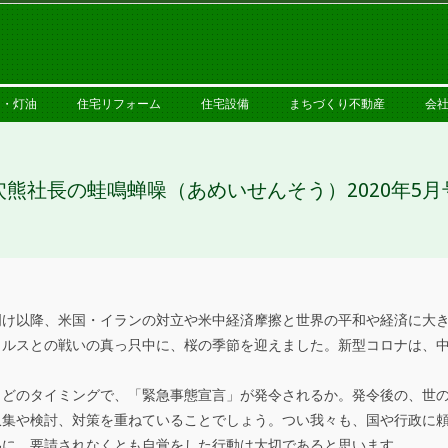
PRIMARY
NAVIGATION
MENU
ス・灯油
住宅リフォーム
住宅設備
まちづくり不動産
会
穴熊社長の蛙鳴蝉噪（あめいせんそう）2020年5月
以降、米国・イランの対立や米中経済摩擦と世界の平和や経済に大きな
ィルスとの戦いの真っ只中に、桜の季節を迎えました。新型コロナは、
。
どのタイミングで、「緊急事態宣言」が発令されるか。発令後の、世の
収集や検討、対策を重ねていることでしょう。つい我々も、国や行政に
為に、要請されなくとも自覚をした行動は大切であると思います。