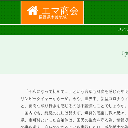
Skip
エマ商会
to
長野県木曽地域
content
SECONDARY
LPガ
NAVIGATION
MENU
『
「令和になって初めて…」という言葉も鮮度を感じた年明け
『
リンピックイヤーから一変。今や、世界中、新型コロナウ
と、皮肉な成り行きを感じるのは不謹慎なことでしょうか
穴
国内でも、終息の兆しは見えず、爆発的感染に戦々恐々。
熊
県、市町村といった自治体は、国民の生命を守る為、情報
の事を考え、自らのできることを実行したり、感染拡大の