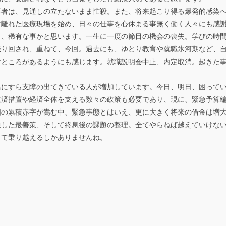
者は、見通しの立たないまま忙殺。また、将来起こり得る爆発的感染へ
け離れた医療現場を始め、日々の仕事を心休まる事無く働く人々にも感
、稀有な事かと思います。一生に一度の節目の機会の喪失。学びの時間
振り回され、重ねて、今回。過去にも、ゆとり教育や就職氷河期など、
すところがあるようにも感じます。就職説明会中止、内定取消。起きた
にすら支障の出てきている人が増加しています。今日、明日、困ってい
救済措置や経済全体を支える数々の政策も必要であり、現に、緊急予算
国の累積赤字が嵩む中、緊急事態とはいえ、更に大きく将来の借金は増
した最善策、そして終息後の課題の整理。全てやらねば越えていけない
って乗り越えるしかありませんね。