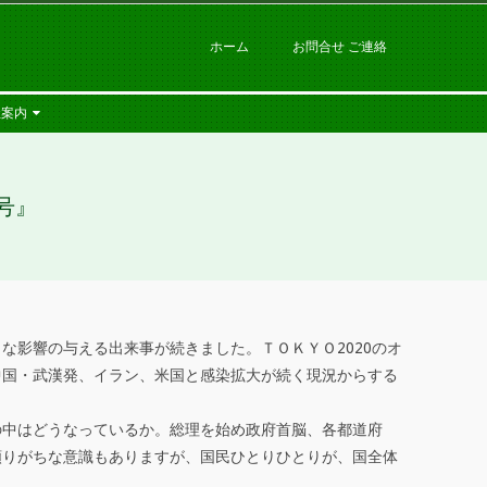
ホーム
お問合せ ご連絡
社案内
号』
影響の与える出来事が続きました。ＴＯＫＹＯ2020のオ
中国・武漢発、イラン、米国と感染拡大が続く現況からする
中はどうなっているか。総理を始め政府首脳、各都道府
頼りがちな意識もありますが、国民ひとりひとりが、国全体