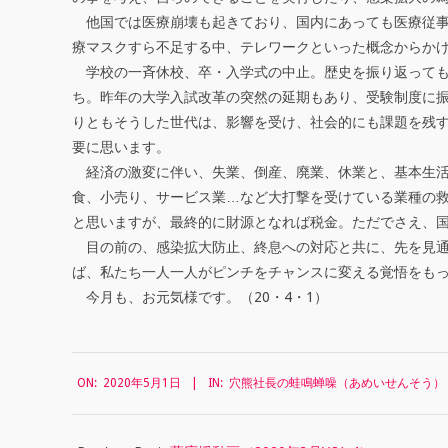
社
他国では医療崩壊も起きており、国内にあっても医療従事
長
療マスクすら不足する中、テレワークといった概念からか
学校の一斉休校、卒・入学式の中止。歴史を振り返っても
の
ち。昨年の大学入試改革の突然の延期もあり、受験制度に
蛙
りともそうした世代は、影響を受け、社会的にも課題を残
要に思います。
鳴
経済の激変に伴い、失業、倒産、廃業、休業と、基本生活
蝉
食、小売り、サービス業…など大打撃を受けている業種の
と思いますが、最終的に財源となれば税金。ただでさえ、
噪
目の前の、感染拡大防止、終息への対応と共に、先を見通
（
ば、私たち一人一人がピンチをチャンスに変える覚悟をも
今月も、お元気様です。（20・4・1）
あ
め
2020-
い
ON:
2020年5月1日
IN:
穴熊社長の蛙鳴蝉噪（あめいせんそう）
05-
せ
01