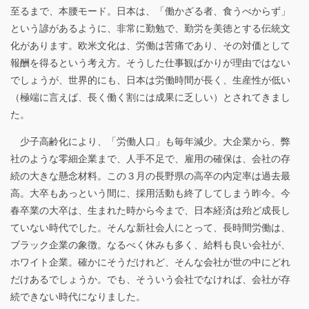
社
至るまで、本腰モード。日本は、「働かざる者、食うべからず」
長
という諺があるように、非常に勤勉で、勤労を美徳とする伝統文
化があります。欧米文化は、労働は苦痛であり、その対価として
の
報酬を得るという考え方。そうした仕事観ばかりが理由ではない
、
でしょうが、世界的にも、日本は労働時間が長く、生産性が低い
（極端に言えば、長く働く割には成果に乏しい）とされてきまし
蛙
た。
鳴
少子高齢化により、「労働人口」も毎年減少。大企業から、弊
蝉
社のような零細企業まで、人手不足で、雇用の確保は、会社の存
続の大きな懸念材料。この３月の長野県の高卒の内定率は過去最
噪
高。大卒もあっという間に、採用活動も終了してしまう昨今。今
（
春卒業の大卒は、生まれた時から今まで、日本経済は殆ど成長し
ていない時代でした。そんな新社会人にとって、長時間労働は、
あ
ブラック企業の象徴。なるべく休みも多く、給料も良い会社が、
め
ホワイト企業。確かにそうだけれど、そんな会社が世の中にどれ
だけあるでしょうか。でも、そういう会社でなければ、会社が存
い
続できない時代になりました。