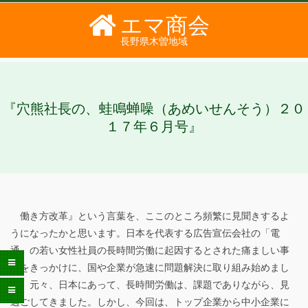
Skip
エマ商会
to
長野県木曽地域
content
PRIMARY
SECONDARY
NAVIGATION
NAVIGATION
MENU
MENU
『穴熊社長の、蛙鳴蝉噪（あめいせんそう）２０
１７年６月号』
働き方改革』という言葉を、ここのところ頻繁に見聞きするよ
『
うになったかと思います。日本を代表する広告宣伝会社の「電
通」の若い女性社員の長時間労働に起因するとされた痛ましい事
穴
件をきっかけに、国や企業が急速に問題解決に取り組み始めまし
熊
た。元々、日本にあって、長時間労働は、課題でありながら、見
過ごしてきました。しかし、今回は、トップ企業から中小企業に