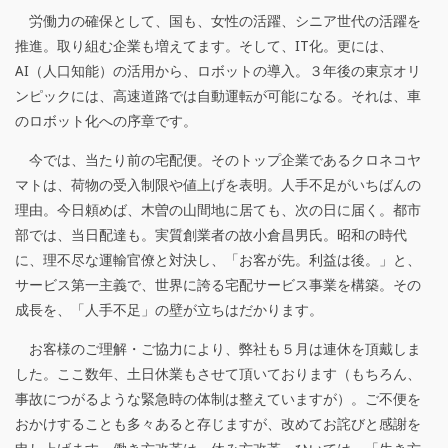
せ
労働力の確保として、国も、女性の活躍、シニア世代の活躍を
ん
推進。取り組む企業も増えてます。そして、IT化。更には、
そ
AI（人口知能）の活用から、ロボットの導入。３年後の東京オリ
ンピックには、高速道路では自動運転が可能になる。それは、車
う
のロボット化への序章です。
）
今では、当たり前の宅配便。そのトップ企業であるクロネコヤ
２
マトは、荷物の受入制限や値上げを表明。人手不足がいちばんの
理由。今日頼めば、木曽の山間地に居ても、次の日に届く。都市
０
部では、当日配達も。実質創業者の故小倉昌男氏。昭和の時代
１
に、理不尽な運輸官僚と対決し、「お客が先。利益は後。」と、
サービス第一主義で、世界に誇る宅配サービス事業を構築。その
７
成長を、「人手不足」の壁が立ちはだかります。
年
お客様のご理解・ご協力により、弊社も５月は連休を頂戴しま
６
した。ここ数年、土日休業もさせて頂いております（もちろん、
事故につがるような緊急時の体制は整えていますが）。ご不便を
月
おかけすることも多々あると存じますが、改めてお詫びと感謝を
号