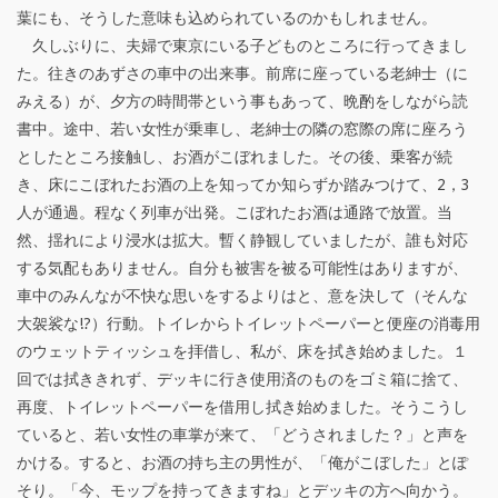
社
葉にも、そうした意味も込められているのかもしれません。
長
久しぶりに、夫婦で東京にいる子どものところに行ってきまし
た。往きのあずさの車中の出来事。前席に座っている老紳士（に
の
みえる）が、夕方の時間帯という事もあって、晩酌をしながら読
蛙
書中。途中、若い女性が乗車し、老紳士の隣の窓際の席に座ろう
としたところ接触し、お酒がこぼれました。その後、乗客が続
鳴
き、床にこぼれたお酒の上を知ってか知らずか踏みつけて、2，3
蝉
人が通過。程なく列車が出発。こぼれたお酒は通路で放置。当
然、揺れにより浸水は拡大。暫く静観していましたが、誰も対応
噪
する気配もありません。自分も被害を被る可能性はありますが、
（
車中のみんなが不快な思いをするよりはと、意を決して（そんな
大袈裟な!?）行動。トイレからトイレットペーパーと便座の消毒用
あ
のウェットティッシュを拝借し、私が、床を拭き始めました。１
め
回では拭ききれず、デッキに行き使用済のものをゴミ箱に捨て、
再度、トイレットペーパーを借用し拭き始めました。そうこうし
い
ていると、若い女性の車掌が来て、「どうされました？」と声を
せ
かける。すると、お酒の持ち主の男性が、「俺がこぼした」とぽ
そり。「今、モップを持ってきますね」とデッキの方へ向かう。