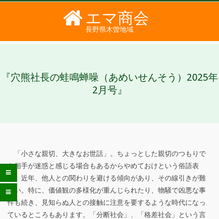
Skip
エマ商会
to
長野県木曽地域
content
PRIMARY
SECONDARY
NAVIGATION
NAVIGATION
MENU
MENU
『穴熊社長の蛙鳴蝉噪（あめいせんそう）2025年
2月号』
「小さな親切、大きなお世話」。ちょっとした親切のつもりで
『
も相手が迷惑と感じる場合もあるからやめておけという俗語表
現。近年、他人との関わりを避ける傾向があり、その線引きが難
穴
しい。特に、価値観の多様化が重んじられたり、物騒で凶悪な事
熊
件も続き、見知らぬ人との接触に注意を要するような時代になっ
ているところもあります。「分断社会」、「格差社会」という言