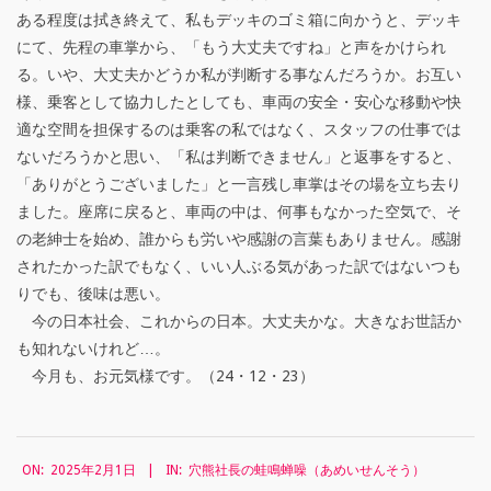
ん
ある程度は拭き終えて、私もデッキのゴミ箱に向かうと、デッキ
そ
にて、先程の車掌から、「もう大丈夫ですね」と声をかけられ
る。いや、大丈夫かどうか私が判断する事なんだろうか。お互い
う
様、乗客として協力したとしても、車両の安全・安心な移動や快
）
適な空間を担保するのは乗客の私ではなく、スタッフの仕事では
2
ないだろうかと思い、「私は判断できません」と返事をすると、
「ありがとうございました」と一言残し車掌はその場を立ち去り
0
ました。座席に戻ると、車両の中は、何事もなかった空気で、そ
2
の老紳士を始め、誰からも労いや感謝の言葉もありません。感謝
されたかった訳でもなく、いい人ぶる気があった訳ではないつも
5
りでも、後味は悪い。
年
今の日本社会、これからの日本。大丈夫かな。大きなお世話か
も知れないけれど…。
2
今月も、お元気様です。（24・12・23）
月
号
2025-
ON:
2025年2月1日
IN:
穴熊社長の蛙鳴蝉噪（あめいせんそう）
02-
』