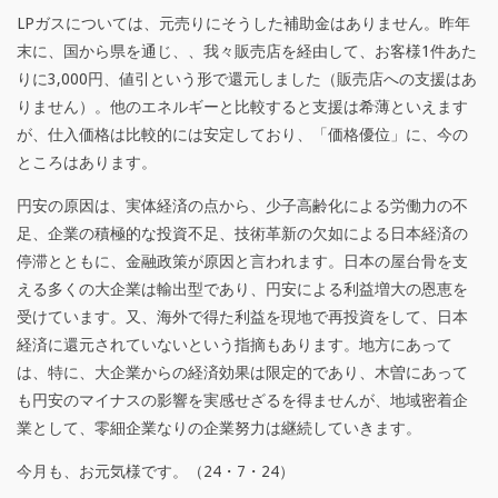
ん
LPガスについては、元売りにそうした補助金はありません。昨年
そ
末に、国から県を通じ、、我々販売店を経由して、お客様1件あた
う
りに3,000円、値引という形で還元しました（販売店への支援はあ
りません）。他のエネルギーと比較すると支援は希薄といえます
）
が、仕入価格は比較的には安定しており、「価格優位」に、今の
2
ところはあります。
0
円安の原因は、実体経済の点から、少子高齢化による労働力の不
足、企業の積極的な投資不足、技術革新の欠如による日本経済の
2
停滞とともに、金融政策が原因と言われます。日本の屋台骨を支
4
える多くの大企業は輸出型であり、円安による利益増大の恩恵を
受けています。又、海外で得た利益を現地で再投資をして、日本
年
経済に還元されていないという指摘もあります。地方にあって
9
は、特に、大企業からの経済効果は限定的であり、木曽にあって
も円安のマイナスの影響を実感せざるを得ませんが、地域密着企
月
業として、零細企業なりの企業努力は継続していきます。
号
今月も、お元気様です。（24・7・24）
』