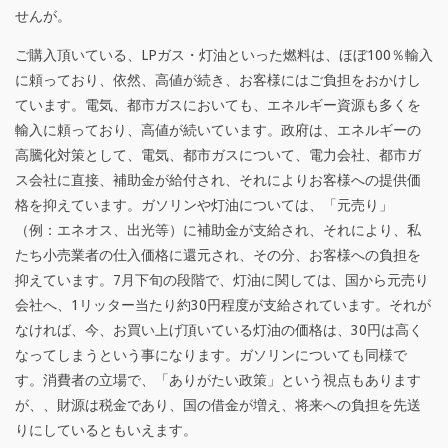
社
せんが。
長
ご購入頂いている、LPガス・灯油といった燃料は、ほぼ100％輸入
の
に頼っており、依然、高値が続き、お客様にはご負担をおかけし
ています。電気、都市ガスにおいても、エネルギー資源も多くを
蛙
輸入に頼っており、高値が続いています。政府は、エネルギーの
鳴
高騰化対策として、電気、都市ガスについて、電力会社、都市ガ
ス会社に直接、補助金が給付され、それによりお客様への提供価
蝉
格を抑えています。ガソリンや灯油については、「元売り」
噪
（例：エネオス、出光等）に補助金が支給され、それにより、私
たち小売業者の仕入価格に還元され、その分、お客様への負担を
（
抑えています。7月下旬の段階で、灯油に関しては、国から元売り
あ
会社へ、1リッター当たり約30円程度が支給されています。それが
なければ、今、お買い上げ頂いている灯油の価格は、30円は高く
め
なってしまうという事になります。ガソリンについても同様で
い
す。消費者の立場で、「ありがたい政策」という視点もあります
が、、財源は税金であり、国の借金が増え、将来への負担を先送
せ
りにしているともいえます。