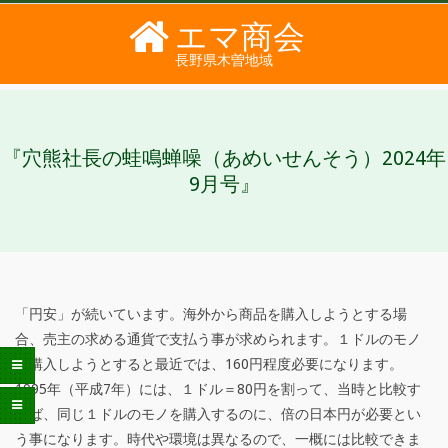
Skip
エマ商会
to
長野県木曽地域
content
PRIMARY
SECONDARY
NAVIGATION
NAVIGATION
MENU
MENU
『穴熊社長の蛙鳴蝉噪（あめいせんそう）2024年
9月号』
「円安」が続いています。海外から商品を購入しようとする場
『
合、売主の求める通貨で支払う事が求められます。１ドルのモノ
を購入しようとすると最近では、160円程度必要になります。
穴
1995年（平成7年）には、１ドル＝80円を割って、当時と比較す
熊
れば、同じ１ドルのモノを購入するのに、倍の日本円が必要とい
う事になります。時代や環境は異なるので、一概には比較できま