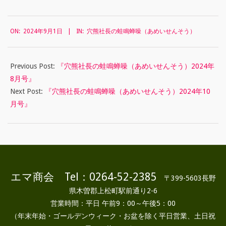
2024-
ON:
2024年9月1日
IN:
穴熊社長の蛙鳴蝉噪（あめいせんそう）
09-
01
Previous Post:
『穴熊社長の蛙鳴蝉噪（あめいせんそう）2024年
8月号』
Next Post:
『穴熊社長の蛙鳴蝉噪（あめいせんそう）2024年10
月号』
エマ商会 Tel：0264-52-2385
〒399-5603長野
県木曽郡上松町駅前通り2-6
営業時間：平日 午前9：00～午後5：00
（年末年始・ゴールデンウィーク・お盆を除く平日営業、土日祝