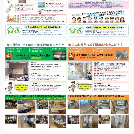
ハ
ッ
ピ
ー
リ
フ
ォ
ー
ム
キ
ャ
ン