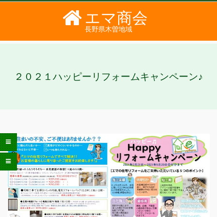
Skip
エマ商会
to
長野県木曽地域
content
PRIMARY
SECONDARY
NAVIGATION
NAVIGATION
MENU
MENU
２０２１ハッピーリフォームキャンペーン♪
２
０
２
１