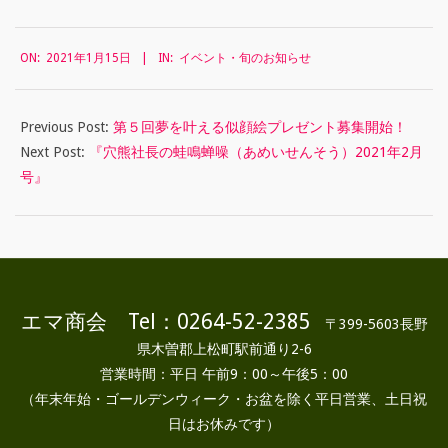
ペ
2021-
ー
ON:
2021年1月15日
IN:
イベント・旬のお知らせ
01-
ン
15
♪
Previous Post:
第５回夢を叶える似顔絵プレゼント募集開始！
Next Post:
『穴熊社長の蛙鳴蝉噪（あめいせんそう）2021年2月
号』
エマ商会 Tel：0264-52-2385
〒399-5603長野
県木曽郡上松町駅前通り2-6
営業時間：平日 午前9：00～午後5：00
（年末年始・ゴールデンウィーク・お盆を除く平日営業、土日祝
日はお休みです）